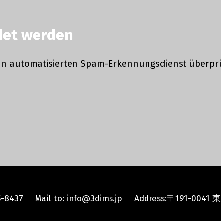
det werden
n automatisierten Spam-Erkennungsdienst überprü
5-8437
Mail to:
info@3dims.jp
Address:
〒191-0041